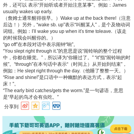
外，还可以 表示“开始听或者开始注意某事”。例如：James
usually wakes up early.
（詹姆士通常醒得很早。）Wake up at the back there!（注意
后边！）另外，“wake sb. up”表示“叫醒某人”，是个及物动词
词组。例如：I'll wake you up when it's time toleave.（该走
的时候我会叫醒你的。）
“go off”在本段对话中表示闹钟“响”。
“You slept right through it.”的意思是说“闹铃响的整个过程
中，你都在睡觉。”，所以译为“你睡过了。” “it”指“闹铃响的时
候”。“through”在本句话中表示“（时间上）从开始到结束”，
例如：He slept right through the day.（他睡了整整一天。）
“Rise and shine!”是口语中一种幽默的表达方式，表示“起
床！”。
“The early bird catches/gets the worm.”是一句谚语，意思
是“早起的鸟才会有虫吃。”
分享到