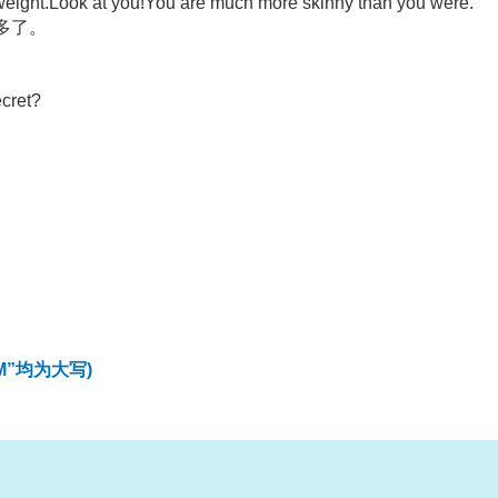
ch weight.Look at you!You are much more skinny than you were.
多了。
cret?
M”均为大写)