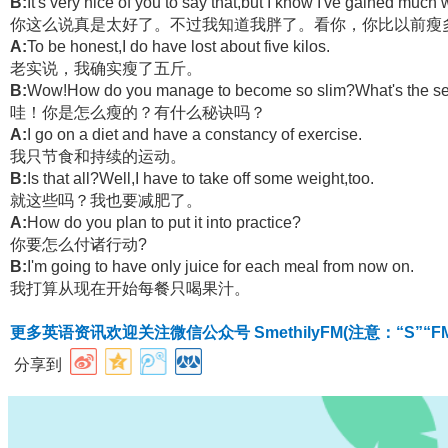
B:
It's very nice of you to say that,but I know I've gained mu
你这么说真是太好了。不过我知道我胖了。看你，你比以前瘦
A:
To be honest,I do have lost about five kilos.
老实说，我确实瘦了五斤。
B:
Wow!How do you manage to become so slim?What's the se
哇！你是怎么瘦的？有什么秘诀吗？
A:
I go on a diet and have a constancy of exercise.
我只节食和持续的运动。
B:
Is that all?Well,I have to take off some weight,too.
就这些吗？我也要减肥了。
A:
How do you plan to put it into practice?
你要怎么付诸行动?
B:
I'm going to have only juice for each meal from now on.
我打算从现在开始每餐只喝果汁。
更多英语资讯欢迎关注微信公众号 SmethilyFM(注意：“S”“F
分享到