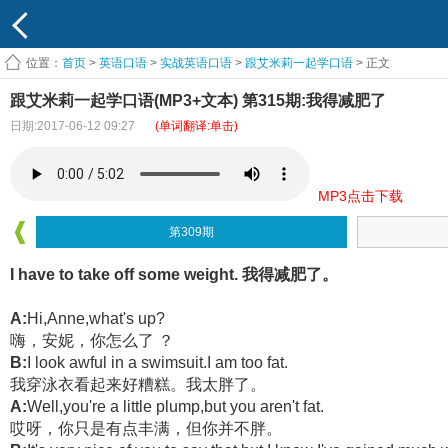
位置：
首页
>
英语口语
>
实战英语口语
>
跟艾米莉一起学口语
> 正文
跟艾米莉一起学口语(MP3+文本) 第315期:我得减肥了
日期:2017-06-12 09:27
(单词翻译:单击)
MP3点击下载
第309期
I have to take off some weight. 我得减肥了。
A:
Hi,Anne,what's up?
嗨，安妮，你怎么了 ？
B:
I look awful in a swimsuit.I am too fat.
我穿泳衣看起来好糟糕。我太胖了。
A:
Well,you're a little plump,but you aren't fat.
哎呀，你只是有点丰满，但你并不胖。