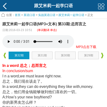
跟艾米莉一起学口语
位置：
首页
>
英语口语
>
实战英语口语
>
跟艾米莉一起学口语
> 正文
跟艾米莉一起学口语(MP3+文本) 第33期:总而言之
日期:2016-03-23 10:51
(单词翻译:单击)
MP3点击下载
第32期
第31期
第30期
第29期
In a word 总之；总而言之
In conclusion/sum
I n a word,we must leave right now.
总之，我们现在该走了。
In a word,they can do everything they like with,money.
总之，他们用金钱能够做到他们喜欢的一切。
A:How's your new boyfriend?
你的新男友怎么样？