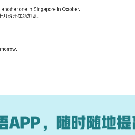
nd another one in Singapore in October.
十月份开在新加坡。
tomorrow.