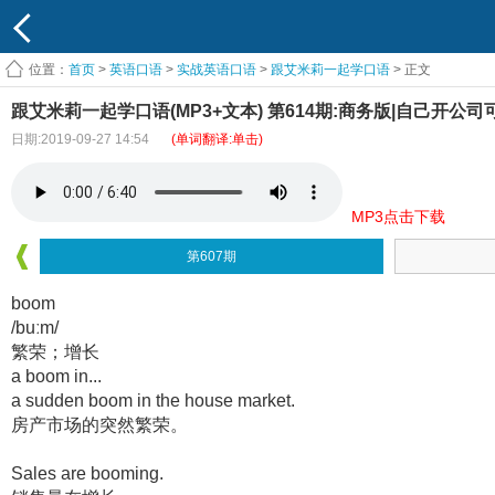
位置：
首页
>
英语口语
>
实战英语口语
>
跟艾米莉一起学口语
> 正文
跟艾米莉一起学口语(MP3+文本) 第614期:商务版|自己开
日期:2019-09-27 14:54
(单词翻译:单击)
MP3点击下载
第607期
boom
/buːm/
繁荣；增长
a boom in...
a sudden boom in the house market.
房产市场的突然繁荣。
Sales are booming.