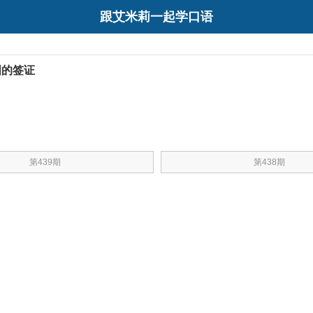
跟艾米莉一起学口语
国的签证
第439期
第438期