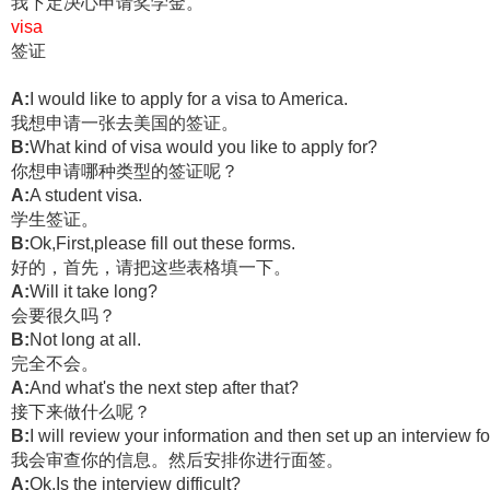
我下定决心申请奖学金。
visa
签证
A:
I would like to apply for a visa to America.
我想申请一张去美国的签证。
B:
What kind of visa would you like to apply for?
你想申请哪种类型的签证呢？
A:
A student visa.
学生签证。
B:
Ok,First,please fill out these forms.
好的，首先，请把这些表格填一下。
A:
Will it take long?
会要很久吗？
B:
Not long at all.
完全不会。
A:
And what's the next step after that?
接下来做什么呢？
B:
I will review your information and then set up an interview fo
我会审查你的信息。然后安排你进行面签。
A:
Ok.Is the interview difficult?