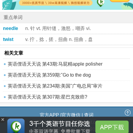
重点单词
needle
n. 针 vt. 用针缝，激怒，嘲弄 vi. 缝纫
twist
v. 拧，捻，搓，扭曲 n. 扭曲，盘旋，捻，拧
相关文章
英语俚语天天说 第43期:马屁精apple polisher
英语俚语天天说 第359期:"Go to the dog
英语俚语天天说 第234期:美国"广电总局"审片
英语俚语天天说 第307期:星巴克致癌?
官方APP
|
官方微信
|
查词
All Rights Reserved Kekenet.com
意见反馈请联系QQ:1790999184