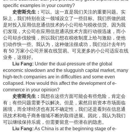
specific examples in your country?
史密斯先生：
可以。这一直是我们关注的重要问题。实
际上，我们特别在这一领域设立了一些目标。我们所做的就
是对投入应用信息通信技术的小公司给与税收信贷。因为我
们发现，大公司在应用信息通讯技术方面行动很迅速，而小
公司却步伐较慢，所以我们想在税收制度上给与激励，使他
们动作快一些。我认为，这种做法很成功，我们估计去年约
有 50 万家小公司开展在线贸易。可见更多的小公司适应在线
业务，这很好。
Liu Fang:
Under the dual-pressure of the global
economic slowdown and the slugguish capital market, many
high-tech companies are in difficulties and some even
collapsed. How would this affect the development of e-
commerce in your opinion?
史密斯先生：
我想在这些方面可能会有些危险，肯定会
有；有些问题需要予以解决。但是，索然目前资本市场面临
困境，而全球经济也有其不确定性，我们还是看到在信息通
讯技术和电子商务领域不断的取得进展。因此，我认为我们
可以继续保持乐观，但需要留意一些潜在的隐患。
Liu Fang:
As China is at the beginning stage of e-