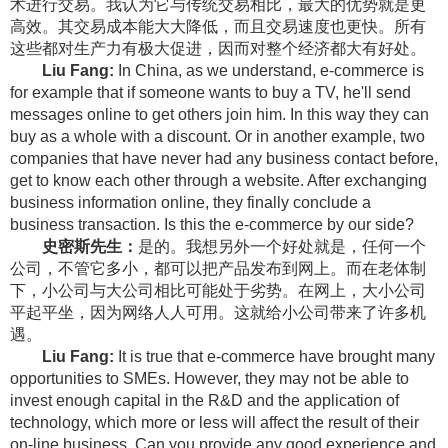
术进行交易。我认为它与传统交易相比，最大的优势就是更
高效。其交易成本能大大降低，而且交易速度也更快。所有
这些都对生产力有极大促进，因而对整个经济都大有好处。
Liu Fang:
In China, as we understand, e-commerce is
for example that if someone wants to buy a TV, he'll send
messages online to get others join him. In this way they can
buy as a whole with a discount. Or in another example, two
companies that have never had any business contact before,
get to know each other through a website. After exchanging
business information online, they finally conclude a
business transaction. Is this the e-commerce by our side?
史密斯先生：
是的。我想另外一个好处就是，任何一个
公司，不管它多小，都可以把产品发布到网上。而在老体制
下，小公司与大公司相比可能处于劣势。在网上，大小公司
平起平坐，因为网络人人可用。这就给小公司带来了许多机
遇。
Liu Fang:
It is true that e-commerce have brought many
opportunities to SMEs. However, they may not be able to
invest enough capital in the R&D and the application of
technology, which more or less will affect the result of their
on-line business. Can you provide any good experience and