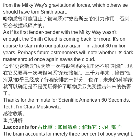
from the Milky Way's gravitational forces, which otherwise
should have torn Smith apart.
暗物质曾可能阻止了银河系对“史密斯云”的引力作用，否则，
它会被撞成碎片的
。
As if its first fender-bender with the Milky Way wasn't
enough, the Smith Cloud is coming back for more. It's on
course to slam into our galaxy again—in about 30 million
years. Perhaps future astronomers will note whether its dark
matter shroud once again saves the cloud.
似乎“史密斯云”认为第一次与银河系的撞击还不够“刺激”，现
在它又要再一次与银河系“亲密接触”
。三千万年来，撞击“银
河系”似乎已经成了行程安排的一部分
。也许，未来的科学家
就可以确定是不是壳层保护了暗物质云免受撞击带来的伤害
了
。
Thanks for the minute for Scientific American 60 Secomds,
Tech. I'm Clara Moskowitz.
感谢收听
。
重点讲解
1.accounts for
占比重；账目清单；解释它；办理账户
The brain accounts for merely three per cent of body weight.