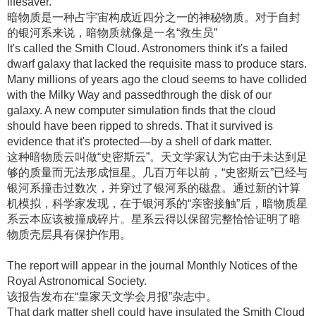
lifesaver.
暗物质是一种占宇宙构成近四分之一的神秘物质
。对于自封
的银河系来说，暗物质就像是一名“救生员”
It's called the Smith Cloud. Astronomers think it's a failed
dwarf galaxy that lacked the requisite mass to produce stars.
Many millions of years ago the cloud seems to have collided
with the Milky Way and passedthrough the disk of our
galaxy. A new computer simulation finds that the cloud
should have been ripped to shreds. That it survived is
evidence that it's protected—by a shell of dark matter.
这种暗物质云叫做“史密斯云”
。天文学家认为它由于未达到足
够的质量而无法形成恒星
。几百万年以前，“史密斯云”已经与
银河系撞击过数次，并穿过了银河系的磁盘
。通过新的计算
机模拟，科学家发现，在于银河系的“亲密接触”后，暗物质星
系云本应该被撞成碎片
。星系云得以保留完整恰恰证明了暗
物质壳层具有保护作用
。
The report will appear in the journal Monthly Notices of the
Royal Astronomical Society.
该报告发布在“皇家天文学会月报”杂志中
。
That dark matter shell could have insulated the Smith Cloud