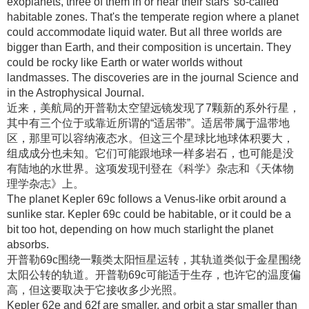
exoplanets, three of them in or near their stars' so-called
habitable zones. That's the temperate region where a planet
could accommodate liquid water. But all three worlds are
bigger than Earth, and their composition is uncertain. They
could be rocky like Earth or water worlds without
landmasses. The discoveries are in the journal Science and
in the Astrophysical Journal.
近来，美航局的开普勒太空望远镜发现了7颗新的系外行星，
其中有三个位于或靠近所谓的“适居带”
。适居带属于温带地
区，那里可以容纳液态水
。但这三个星球比地球体积要大，
组成成分也未知
。它们可能跟地球一样多岩石，也可能是没
有陆地的水世界
。这项发现刊登在《科学》杂志和《天体物
理学杂志》上
。
The planet Kepler 69c follows a Venus-like orbit around a
sunlike star. Kepler 69c could be habitable, or it could be a
bit too hot, depending on how much starlight the planet
absorbs.
开普勒69c围绕一颗类太阳恒星运转，其轨道类似于金星围绕
太阳公转的轨道
。开普勒69c可能适于生存，也许它的温度偏
高，但这要取决于它接收多少光照
。
Kepler 62e and 62f are smaller, and orbit a star smaller than