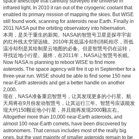
space telescope that carefully surveyed the universe in
infrared light. In 2010 it ran out of the cryogenic coolant that
enabled its primary mission of mapping the skies. But WISE
still found work, scanning for asteroids near Earth. Finally in
2011 NASA put the orbiting observatory into hibernation.
本周，是关于重生的新闻
。NASA的智慧号卫星是探寻宇宙
的红外线太空望远镜
。2010年其低温冷却剂消耗殆尽，而低
温冷却剂是其绘制星云地图的必备
。但是智慧号仍在运转，
寻找近地小行星
。最终，在2011年，NASA让智慧号长眠
。
Now NASA is planning to reboot WISE to find more
asteroids. The space agency will fire it up in September for a
three-year run. WISE should be able to find some 150 new
near-Earth asteroids and get a better handle on another
2,000.
现在，NASA准备重启智慧号，让其发现更多的小行星
。航
天局将在9月份发动智慧号，让其运行三年
。智慧号应该能发
现大约150颗近地小行星，并且能再发现2000颗左右
。
Altogether more than 10,000 near-Earth asteroids, and
almost 100 near-Earth comets, have been discovered by
astronomers. That census includes most of the really big
ones, but the vast majority of smaller asteroids remain to be