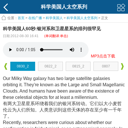
科学美国人太空系列
位置：
首页
>
在线广播
>
科学美国人
>
科学美国人太空系列
> 正文
科学美国人60秒:银河系和卫星星系的排列很罕见
日期:2012-08-30 16:41
(单词翻译:单击)
MP3点击下载
0830_2
0822_2
0815_2
0807
Our Milky Way galaxy has two large satellite galaxies
orbiting it. They're known as the Large and Small Magellanic
Clouds. And humans have been aware of the existence of
these celestial objects for at least a millennium.
有两大卫星星系环绕着我们的银河系转动
。它们以大小麦哲
伦云为人们所知
。人类意识到这些天体的存在至少有一千年
了
。
Recently, researchers were curious about whether our