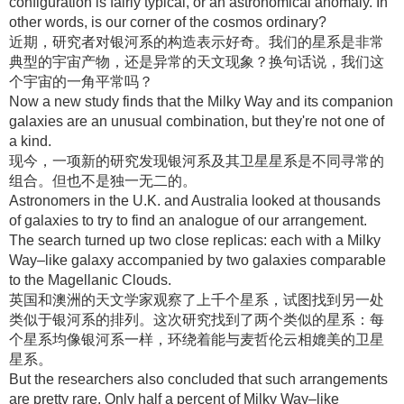
configuration is fairly typical, or an astronomical anomaly. In
other words, is our corner of the cosmos ordinary?
近期，研究者对银河系的构造表示好奇
。我们的星系是非常
典型的宇宙产物，还是异常的天文现象？换句话说，我们这
个宇宙的一角平常吗？
Now a new study finds that the Milky Way and its companion
galaxies are an unusual combination, but they're not one of
a kind.
现今，一项新的研究发现银河系及其卫星星系是不同寻常的
组合
。但也不是独一无二的
。
Astronomers in the U.K. and Australia looked at thousands
of galaxies to try to find an analogue of our arrangement.
The search turned up two close replicas: each with a Milky
Way–like galaxy accompanied by two galaxies comparable
to the Magellanic Clouds.
英国和澳洲的天文学家观察了上千个星系，试图找到另一处
类似于银河系的排列
。这次研究找到了两个类似的星系：每
个星系均像银河系一样，环绕着能与麦哲伦云相媲美的卫星
星系
。
But the researchers also concluded that such arrangements
are pretty rare. Only half a percent of Milky Way–like