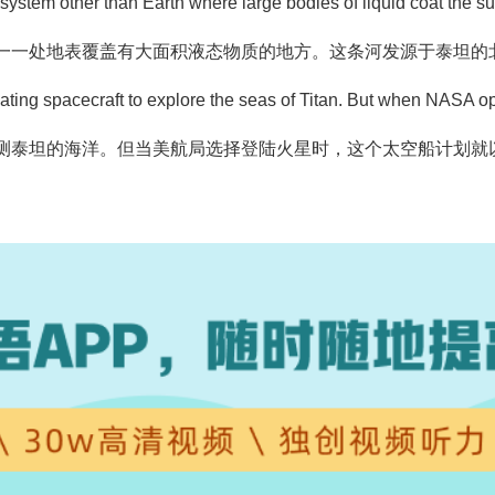
r system other than Earth where large bodies of liquid coat the su
一一处地表覆盖有大面积液态物质的地方
。这条河发源于泰坦的
ating spacecraft to explore the seas of Titan. But when NASA op
测泰坦的海洋
。但当美航局选择登陆火星时，这个太空船计划就