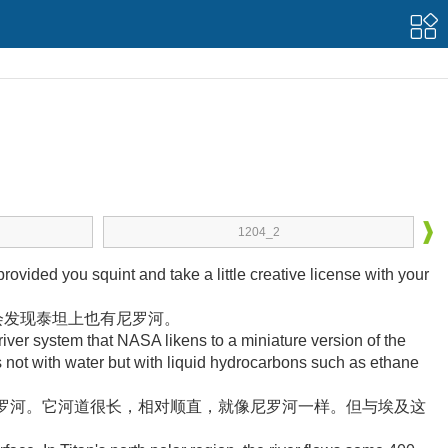
1204_2
—provided you squint and take a little creative license with your
会发现泰坦上也有尼罗河
。
iver system that NASA likens to a miniature version of the
lows not with water but with liquid hydrocarbons such as ethane
罗河
。它河道很长，相对顺直，就像尼罗河一样
。但与埃及这