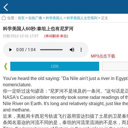
位置：
首页
>
在线广播
>
科学美国人
>
科学美国人太空系列
> 正文
科学美国人60秒:泰坦上也有尼罗河
日期:2012-12-31 17:07
(单词翻译:单击)
MP3点击下载
1231
You've heard the old saying: "Da Nile ain't just a river in Egypt.
nomenclature.
你一定听过这句谚语：“尼罗河不是埃及的一条河
。”这句话是
NASA's Cassini orbiter recently took some radar readings of t
Nile River on Earth. It's long and relatively straight, just like
and methane.
近来，美航局卡西尼号轨道飞行器用雷达扫描了土星的卫星泰
条闻名遐迩的河流不同的是，泰坦的河流里流淌的不是水，而