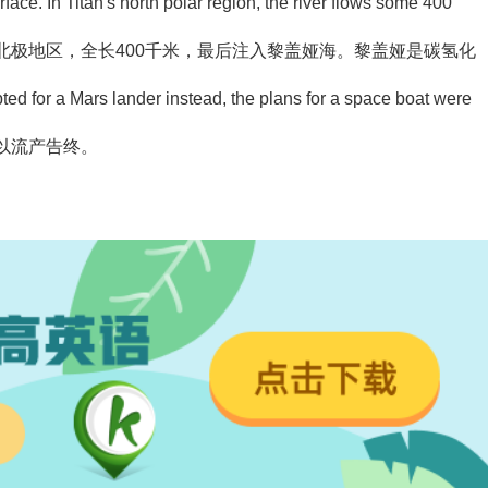
rface. In Titan's north polar region, the river flows some 400
北极地区，全长400千米，最后注入黎盖娅海
。黎盖娅是碳氢化
ted for a Mars lander instead, the plans for a space boat were
以流产告终
。