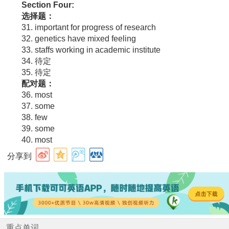
Section Four:
选择题：
31. important for progress of research
32. genetics have mixed feeling
33. staffs working in academic institute
34. 待定
35. 待定
配对题：
36. most
37. some
38. few
39. some
40. most
分享到
重点单词