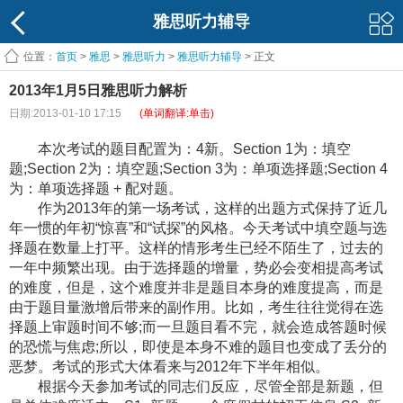
雅思听力辅导
位置：
首页
>
雅思
>
雅思听力
>
雅思听力辅导
> 正文
2013年1月5日雅思听力解析
日期:2013-01-10 17:15
(单词翻译:单击)
本次考试的题目配置为：4新。Section 1为：填空
题;Section 2为：填空题;Section 3为：单项选择题;Section 4
为：单项选择题 + 配对题。
作为2013年的第一场考试，这样的出题方式保持了近几
年一惯的年初“惊喜”和“试探”的风格。今天考试中填空题与选
择题在数量上打平。这样的情形考生已经不陌生了，过去的
一年中频繁出现。由于选择题的增量，势必会变相提高考试
的难度，但是，这个难度并非是题目本身的难度提高，而是
由于题目量激增后带来的副作用。比如，考生往往觉得在选
择题上审题时间不够;而一旦题目看不完，就会造成答题时候
的恐慌与焦虑;所以，即使是本身不难的题目也变成了丢分的
恶梦。考试的形式大体看来与2012年下半年相似。
根据今天参加考试的同志们反应，尽管全部是新题，但